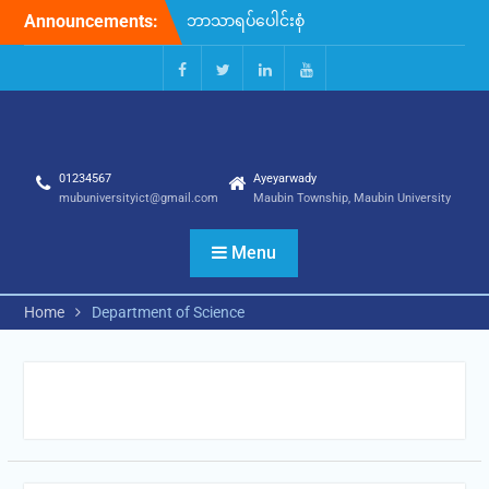
Skip
Announcements:
ဘာသာရပ်ပေါင်းစုံ
to
ကြက်တောင်၊ ဘော်လီဘော၊
content
ပိုက်ကျော်ခြင်း ပြိုင်ပွဲဆုပေးပွဲ
အခမ်းအနား
Facebook
Twitter
Linkedin
Youtube
ဘာသာရပ်ပေါင်းစုံ ပိုက်ကျော်
ခြင်းပြိုင်ပွဲ
ဘာသာရပ်ပေါင်းစုံ
01234567
Ayeyarwady
ကြက်တောင်ရိုက်ပြိုင်ပွဲ
mubuniversityict@gmail.com
Maubin Township, Maubin University
လူ့စွမ်းအားအရင်းအမြစ်များ
ဖြည့်တင်းဆောင်ရွက်နိုင်ရေး
တွေ့ဆုံဆွေးနွေးပွဲ
Menu
အခမ်းအနား
(၂၄)ကြိမ်မြောက် ဝါဆိုသင်္ကန်း
Home
Department of Science
ကပ်လှူပွဲ အခမ်းအနား