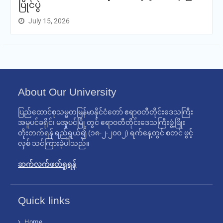
ပြိုင်ပွဲ
July 15, 2026
About Our University
ပြည်ထောင်စုသမ္မတမြန်မာနိုင်ငံတော် ဧရာဝတီတိုင်းဒေသကြီး
အမူပင်ခရိုင်၊ မအူပင်မြို့တွင် ဧရာဝတီတိုင်းဒေသကြီးဖွံ့ဖြိုး
တိုးတက်ရန် ရည်ရွယ်၍ (၁၈-၂-၂၀၀၂) ရက်နေ့တွင် စတင် ဖွင့်
လှစ် သင်ကြားခဲ့ပါသည်။
ဆက်လက်ဖတ်ရူရန်
Quick links
Home